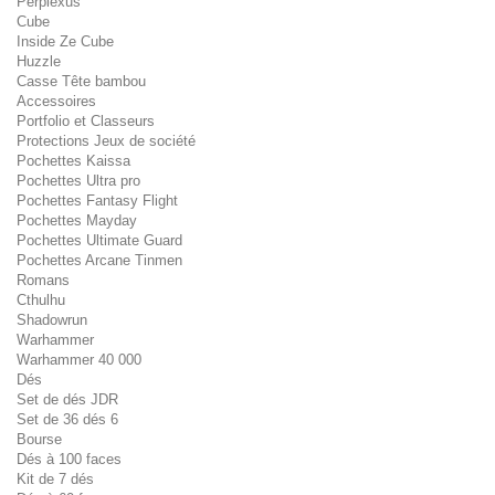
Perplexus
Cube
Inside Ze Cube
Huzzle
Casse Tête bambou
Accessoires
Portfolio et Classeurs
Protections Jeux de société
Pochettes Kaissa
Pochettes Ultra pro
Pochettes Fantasy Flight
Pochettes Mayday
Pochettes Ultimate Guard
Pochettes Arcane Tinmen
Romans
Cthulhu
Shadowrun
Warhammer
Warhammer 40 000
Dés
Set de dés JDR
Set de 36 dés 6
Bourse
Dés à 100 faces
Kit de 7 dés