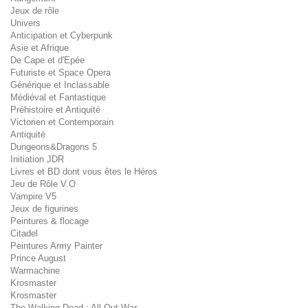
Jeux de rôle
Univers
Anticipation et Cyberpunk
Asie et Afrique
De Cape et d'Epée
Futuriste et Space Opera
Générique et Inclassable
Médiéval et Fantastique
Préhistoire et Antiquité
Victorien et Contemporain
Antiquité
Dungeons&Dragons 5
Initiation JDR
Livres et BD dont vous êtes le Héros
Jeu de Rôle V.O
Vampire V5
Jeux de figurines
Peintures & flocage
Citadel
Peintures Army Painter
Prince August
Warmachine
Krosmaster
Krosmaster
The Walking Dead : All Out War