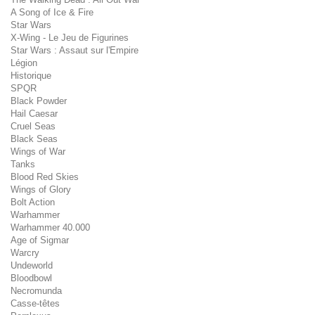
A Song of Ice & Fire
Star Wars
X-Wing - Le Jeu de Figurines
Star Wars : Assaut sur l'Empire
Légion
Historique
SPQR
Black Powder
Hail Caesar
Cruel Seas
Black Seas
Wings of War
Tanks
Blood Red Skies
Wings of Glory
Bolt Action
Warhammer
Warhammer 40.000
Age of Sigmar
Warcry
Undeworld
Bloodbowl
Necromunda
Casse-têtes