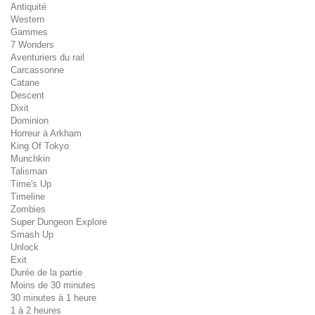
Antiquité
Western
Gammes
7 Wonders
Aventuriers du rail
Carcassonne
Catane
Descent
Dixit
Dominion
Horreur à Arkham
King Of Tokyo
Munchkin
Talisman
Time's Up
Timeline
Zombies
Super Dungeon Explore
Smash Up
Unlock
Exit
Durée de la partie
Moins de 30 minutes
30 minutes à 1 heure
1 à 2 heures