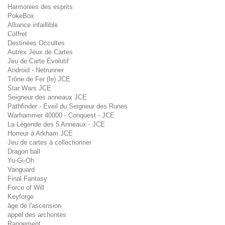
Harmonies des esprits
PokeBox
Alliance infaillible
Coffret
Destinées Occultes
Autrex Jeux de Cartes
Jeu de Carte Évolutif
Android - Netrunner
Trône de Fer (le) JCE
Star Wars JCE
Seigneur des anneaux JCE
Pathfinder - Eveil du Seigneur des Runes
Warhammer 40000 - Conquest - JCE
La Légende des 5 Anneaux - JCE
Horreur à Arkham JCE
Jeu de cartes à collectionner
Dragon ball
Yu-Gi-Oh
Vanguard
Final Fantasy
Force of Will
Keyforge
âge de l'ascension
appel des archontes
Rangement