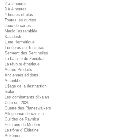
2 à 3 heures
3 à 4 heures
4 heures et plus
Toutes les durées
Jeux de cartes
Magic l'assemblée
Kaladesh
Lune Hermétique
Ténèbres sur Innistrad
Serment des Sentinelles
La bataille de Zendikar
La révolte éthérique
Autres Produits
Anciennes éditions
Amonkhet
L'$age de la destruction
Ixalan
Les combattants d'Ixalan
Core set 2020
Guerre des Planeswalkers
Allegeance de ravnica
Guildes de Ravnica
Horizons du Modern
Le trône d' Eldraine
Pokémon