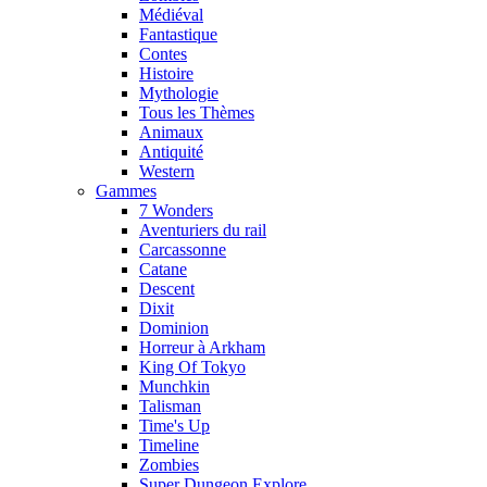
Médiéval
Fantastique
Contes
Histoire
Mythologie
Tous les Thèmes
Animaux
Antiquité
Western
Gammes
7 Wonders
Aventuriers du rail
Carcassonne
Catane
Descent
Dixit
Dominion
Horreur à Arkham
King Of Tokyo
Munchkin
Talisman
Time's Up
Timeline
Zombies
Super Dungeon Explore