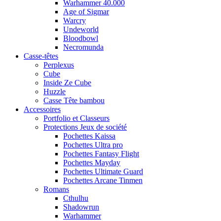
Warhammer 40.000
Age of Sigmar
Warcry
Undeworld
Bloodbowl
Necromunda
Casse-têtes
Perplexus
Cube
Inside Ze Cube
Huzzle
Casse Tête bambou
Accessoires
Portfolio et Classeurs
Protections Jeux de société
Pochettes Kaissa
Pochettes Ultra pro
Pochettes Fantasy Flight
Pochettes Mayday
Pochettes Ultimate Guard
Pochettes Arcane Tinmen
Romans
Cthulhu
Shadowrun
Warhammer