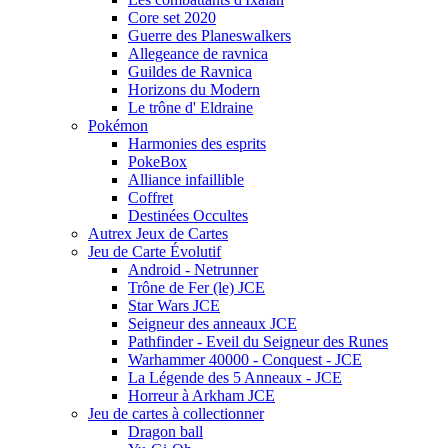
Core set 2020
Guerre des Planeswalkers
Allegeance de ravnica
Guildes de Ravnica
Horizons du Modern
Le trône d' Eldraine
Pokémon
Harmonies des esprits
PokeBox
Alliance infaillible
Coffret
Destinées Occultes
Autrex Jeux de Cartes
Jeu de Carte Évolutif
Android - Netrunner
Trône de Fer (le) JCE
Star Wars JCE
Seigneur des anneaux JCE
Pathfinder - Eveil du Seigneur des Runes
Warhammer 40000 - Conquest - JCE
La Légende des 5 Anneaux - JCE
Horreur à Arkham JCE
Jeu de cartes à collectionner
Dragon ball