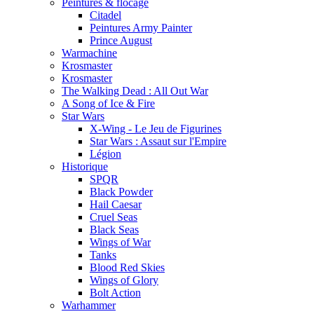
Peintures & flocage
Citadel
Peintures Army Painter
Prince August
Warmachine
Krosmaster
Krosmaster
The Walking Dead : All Out War
A Song of Ice & Fire
Star Wars
X-Wing - Le Jeu de Figurines
Star Wars : Assaut sur l'Empire
Légion
Historique
SPQR
Black Powder
Hail Caesar
Cruel Seas
Black Seas
Wings of War
Tanks
Blood Red Skies
Wings of Glory
Bolt Action
Warhammer