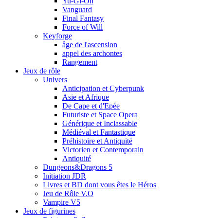
Yu-Gi-Oh
Vanguard
Final Fantasy
Force of Will
Keyforge
âge de l'ascension
appel des archontes
Rangement
Jeux de rôle
Univers
Anticipation et Cyberpunk
Asie et Afrique
De Cape et d'Epée
Futuriste et Space Opera
Générique et Inclassable
Médiéval et Fantastique
Préhistoire et Antiquité
Victorien et Contemporain
Antiquité
Dungeons&Dragons 5
Initiation JDR
Livres et BD dont vous êtes le Héros
Jeu de Rôle V.O
Vampire V5
Jeux de figurines