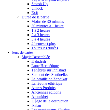
Smash Up
Unlock
Exit
Durée de la partie
Moins de 30 minutes
30 minutes à 1 heure
1 à 2 heures
2 à 3 heures
3 à 4 heures
4 heures et plus
Toutes les durées
Jeux de cartes
Magic l'assemblée
Kaladesh
Lune Hermétique
Ténèbres sur Innistrad
Serment des Sentinelles
La bataille de Zendikar
La révolte éthérique
Autres Produits
Anciennes éditions
Amonkhet
L'$age de la destruction
Ixalan
Les combattants d'Ixalan