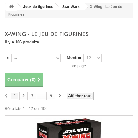
Jeux de figurines
Star Wars
X-Wing - Le Jeu de
Figurines
X-WING - LE JEU DE FIGURINES
Il y a 106 produits.
Tri
Montrer
par page
Comparer (
0
)
1
2
3
...
9
Afficher tout
Résultats 1 - 12 sur 106.