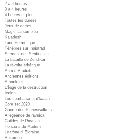
2 à 3 heures
3 à 4 heures
4 heures et plus
Toutes les durées
Jeux de cartes
Magic l'assemblée
Kaladesh
Lune Hermétique
Ténèbres sur Innistrad
Serment des Sentinelles
La bataille de Zendikar
La révolte éthérique
Autres Produits
Anciennes éditions
Amonkhet
L'$age de la destruction
Ixalan
Les combattants d'Ixalan
Core set 2020
Guerre des Planeswalkers
Allegeance de ravnica
Guildes de Ravnica
Horizons du Modern
Le trône d' Eldraine
Pokémon