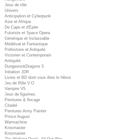
Jeux de rôle
Univers
Anticipation et Cyberpunk
Asie et Afrique
De Cape et d'Epée
Futuriste et Space Opera
Générique et Inclassable
Médiéval et Fantastique
Préhistoire et Antiquité
Victorien et Contemporain
Antiquité
Dungeons&Dragons 5
Initiation JDR
Livres et BD dont vous êtes le Héros
Jeu de Rôle V.O
Vampire V5
Jeux de figurines
Peintures & flocage
Citadel
Peintures Army Painter
Prince August
Warmachine
Krosmaster
Krosmaster
The Walking Dead : All Out War