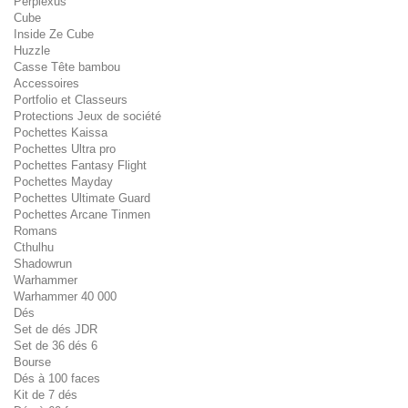
Perplexus
Cube
Inside Ze Cube
Huzzle
Casse Tête bambou
Accessoires
Portfolio et Classeurs
Protections Jeux de société
Pochettes Kaissa
Pochettes Ultra pro
Pochettes Fantasy Flight
Pochettes Mayday
Pochettes Ultimate Guard
Pochettes Arcane Tinmen
Romans
Cthulhu
Shadowrun
Warhammer
Warhammer 40 000
Dés
Set de dés JDR
Set de 36 dés 6
Bourse
Dés à 100 faces
Kit de 7 dés