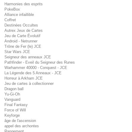
Harmonies des esprits
PokeBox
Alliance infaillible
Coffret
Destinées Occultes
Autrex Jeux de Cartes
Jeu de Carte Évolutif
Android - Netrunner
Trône de Fer (le) JCE
Star Wars JCE
Seigneur des anneaux JCE
Pathfinder - Eveil du Seigneur des Runes
Warhammer 40000 - Conquest - JCE
La Légende des 5 Anneaux - JCE
Horreur à Arkham JCE
Jeu de cartes à collectionner
Dragon ball
Yu-Gi-Oh
Vanguard
Final Fantasy
Force of Will
Keyforge
âge de l'ascension
appel des archontes
Rangement