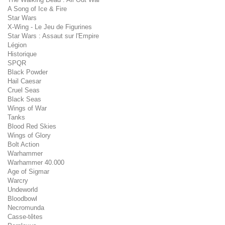
A Song of Ice & Fire
Star Wars
X-Wing - Le Jeu de Figurines
Star Wars : Assaut sur l'Empire
Légion
Historique
SPQR
Black Powder
Hail Caesar
Cruel Seas
Black Seas
Wings of War
Tanks
Blood Red Skies
Wings of Glory
Bolt Action
Warhammer
Warhammer 40.000
Age of Sigmar
Warcry
Undeworld
Bloodbowl
Necromunda
Casse-têtes