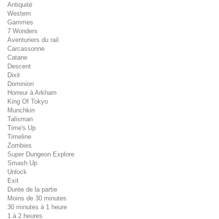
Antiquité
Western
Gammes
7 Wonders
Aventuriers du rail
Carcassonne
Catane
Descent
Dixit
Dominion
Horreur à Arkham
King Of Tokyo
Munchkin
Talisman
Time's Up
Timeline
Zombies
Super Dungeon Explore
Smash Up
Unlock
Exit
Durée de la partie
Moins de 30 minutes
30 minutes à 1 heure
1 à 2 heures