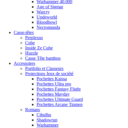
Warhammer 40.000
Age of Sigmar
Warcry
Undeworld
Bloodbowl
Necromunda
Casse-têtes
Perplexus
Cube
Inside Ze Cube
Huzzle
Casse Tête bambou
Accessoires
Portfolio et Classeurs
Protections Jeux de société
Pochettes Kaissa
Pochettes Ultra pro
Pochettes Fantasy Flight
Pochettes Mayday
Pochettes Ultimate Guard
Pochettes Arcane Tinmen
Romans
Cthulhu
Shadowrun
Warhammer