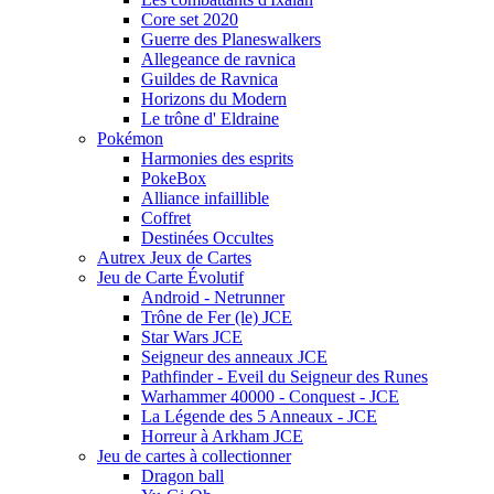
Core set 2020
Guerre des Planeswalkers
Allegeance de ravnica
Guildes de Ravnica
Horizons du Modern
Le trône d' Eldraine
Pokémon
Harmonies des esprits
PokeBox
Alliance infaillible
Coffret
Destinées Occultes
Autrex Jeux de Cartes
Jeu de Carte Évolutif
Android - Netrunner
Trône de Fer (le) JCE
Star Wars JCE
Seigneur des anneaux JCE
Pathfinder - Eveil du Seigneur des Runes
Warhammer 40000 - Conquest - JCE
La Légende des 5 Anneaux - JCE
Horreur à Arkham JCE
Jeu de cartes à collectionner
Dragon ball