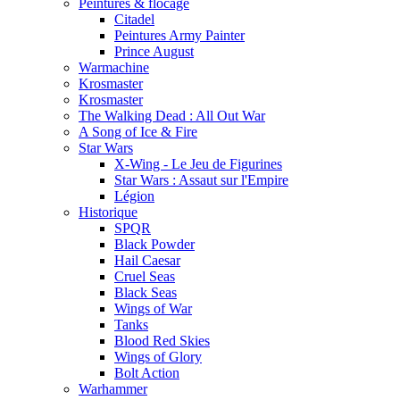
Peintures & flocage
Citadel
Peintures Army Painter
Prince August
Warmachine
Krosmaster
Krosmaster
The Walking Dead : All Out War
A Song of Ice & Fire
Star Wars
X-Wing - Le Jeu de Figurines
Star Wars : Assaut sur l'Empire
Légion
Historique
SPQR
Black Powder
Hail Caesar
Cruel Seas
Black Seas
Wings of War
Tanks
Blood Red Skies
Wings of Glory
Bolt Action
Warhammer