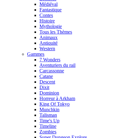
Médiéval
Fantastique
Contes
Histoire
Mythologie
Tous les Thèmes
Animaux
Antiquité
Western
Gammes
7 Wonders
Aventuriers du rail
Carcassonne
Catane
Descent
Dixit
Dominion
Horreur à Arkham
King Of Tokyo
Munchkin
Talisman
Time's Up
Timeline
Zombies
Super Dungeon Explore