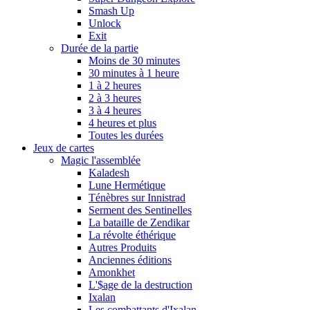
Smash Up
Unlock
Exit
Durée de la partie
Moins de 30 minutes
30 minutes à 1 heure
1 à 2 heures
2 à 3 heures
3 à 4 heures
4 heures et plus
Toutes les durées
Jeux de cartes
Magic l'assemblée
Kaladesh
Lune Hermétique
Ténèbres sur Innistrad
Serment des Sentinelles
La bataille de Zendikar
La révolte éthérique
Autres Produits
Anciennes éditions
Amonkhet
L'$age de la destruction
Ixalan
Les combattants d'Ixalan