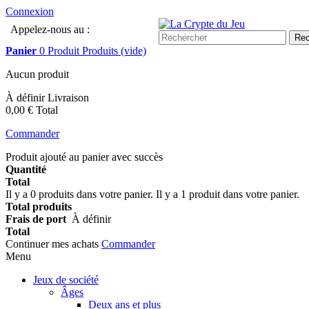
Connexion
Appelez-nous au :
04 91 48 25 43
Rec
Panier
0
Produit
Produits
(vide)
Aucun produit
À définir
Livraison
0,00 €
Total
Commander
Produit ajouté au panier avec succès
Quantité
Total
Il y a
0
produits dans votre panier.
Il y a 1 produit dans votre panier.
Total produits
Frais de port
À définir
Total
Continuer mes achats
Commander
Menu
Jeux de société
Âges
Deux ans et plus