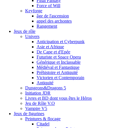
Final Fantasy
Force of Will
Keyforge
âge de l'ascension
appel des archontes
Rangement
Jeux de rôle
Univers
Anticipation et Cyberpunk
Asie et Afrique
De Cape et d'Epée
Futuriste et Space Opera
Générique et Inclassable
Médiéval et Fantastique
Préhistoire et Antiquité
Victorien et Contemporain
Antiquité
Dungeons&Dragons 5
Initiation JDR
Livres et BD dont vous êtes le Héros
Jeu de Rôle V.O
Vampire V5
Jeux de figurines
Peintures & flocage
Citadel