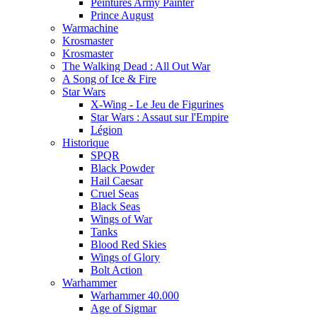
Peintures Army Painter
Prince August
Warmachine
Krosmaster
Krosmaster
The Walking Dead : All Out War
A Song of Ice & Fire
Star Wars
X-Wing - Le Jeu de Figurines
Star Wars : Assaut sur l'Empire
Légion
Historique
SPQR
Black Powder
Hail Caesar
Cruel Seas
Black Seas
Wings of War
Tanks
Blood Red Skies
Wings of Glory
Bolt Action
Warhammer
Warhammer 40.000
Age of Sigmar