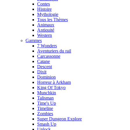
Contes
Histoire
Mythologie
Tous les Thèmes
Animaux
Antiquité
Western
Gammes
7 Wonders
Aventuriers du rail
Carcassonne
Catane
Descent
Dixit
Dominion
Horreur à Arkham
King Of Tokyo
Munchkin
Talisman
Time's Up
Timeline
Zombies
Super Dungeon Explore
Smash Up
Unlock