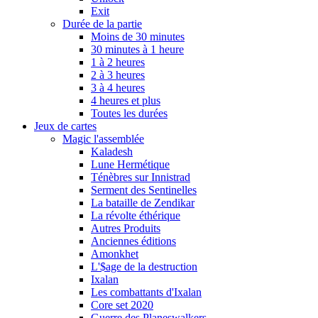
Exit
Durée de la partie
Moins de 30 minutes
30 minutes à 1 heure
1 à 2 heures
2 à 3 heures
3 à 4 heures
4 heures et plus
Toutes les durées
Jeux de cartes
Magic l'assemblée
Kaladesh
Lune Hermétique
Ténèbres sur Innistrad
Serment des Sentinelles
La bataille de Zendikar
La révolte éthérique
Autres Produits
Anciennes éditions
Amonkhet
L'$age de la destruction
Ixalan
Les combattants d'Ixalan
Core set 2020
Guerre des Planeswalkers