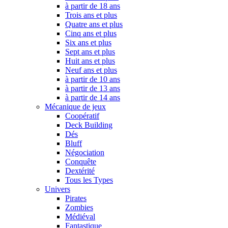
à partir de 18 ans
Trois ans et plus
Quatre ans et plus
Cinq ans et plus
Six ans et plus
Sept ans et plus
Huit ans et plus
Neuf ans et plus
à partir de 10 ans
à partir de 13 ans
à partir de 14 ans
Mécanique de jeux
Coopératif
Deck Building
Dés
Bluff
Négociation
Conquête
Dextérité
Tous les Types
Univers
Pirates
Zombies
Médiéval
Fantastique