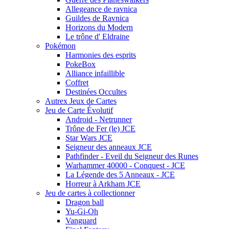
Allegeance de ravnica
Guildes de Ravnica
Horizons du Modern
Le trône d' Eldraine
Pokémon
Harmonies des esprits
PokeBox
Alliance infaillible
Coffret
Destinées Occultes
Autrex Jeux de Cartes
Jeu de Carte Évolutif
Android - Netrunner
Trône de Fer (le) JCE
Star Wars JCE
Seigneur des anneaux JCE
Pathfinder - Eveil du Seigneur des Runes
Warhammer 40000 - Conquest - JCE
La Légende des 5 Anneaux - JCE
Horreur à Arkham JCE
Jeu de cartes à collectionner
Dragon ball
Yu-Gi-Oh
Vanguard