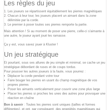
Les règles du jeu
Les joueurs se répartissent équitablement les pierres magnétiques
Chacun à leur tour, les joueurs placent un aimant dans la zone
délimitée par la corde.
Le premier à poser toutes ses pierres rem­porte la partie.
Mais atten­tion ! Si au moment de poser une pierre, celle-ci s'ai­mante à
une autre, le joueur ayant joué les ramasse.
Ça y est, vous savez jouer à Klus­ter !
Un jeu stratégique
Et pour­tant, sous ses allures de jeu simple et minimal, se cache un jeu
stratégique débordant de ruses et de coups tordus.
Pour pousser les autres joueurs à la faute, vous pourrez :
Dépla­cer la corde pen­dant votre tour
Faire bou­ger les pierres en usant du champ magné­tique de vos
propres pierres
Poser les aimants ver­ti­ca­le­ment pour cou­vrir une zone plus large
Pla­cer les pierres si proches les unes des autres pour pro­vo­quer une
réac­tion en chaîne
Bon à savoir
: Toutes les pierres sont uniques (tailles et formes
différentes), et ont, par consé­quent, des pro­prié­tés magné­tiques qui