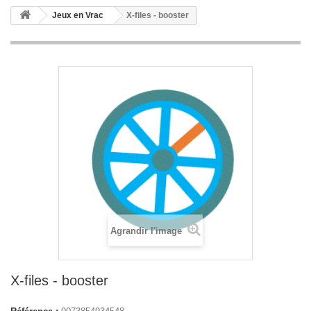
Jeux en Vrac
X-files - booster
Agrandir l'image
X-files - booster