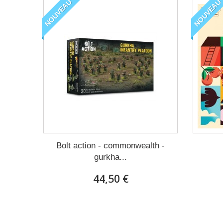
NOUVEAU
NOUVEAU
Bolt action - commonwealth -
gurkha...
44,50 €