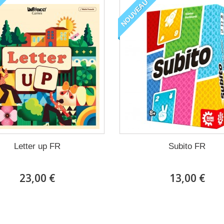
NOUVEAU
Letter up FR
Subito FR
23,00 €
13,00 €