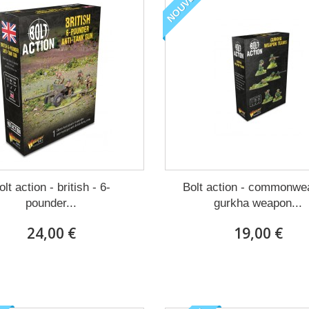
NOUVEAU
olt action - british - 6-
Bolt action - commonwea
pounder...
gurkha weapon...
24,00 €
19,00 €