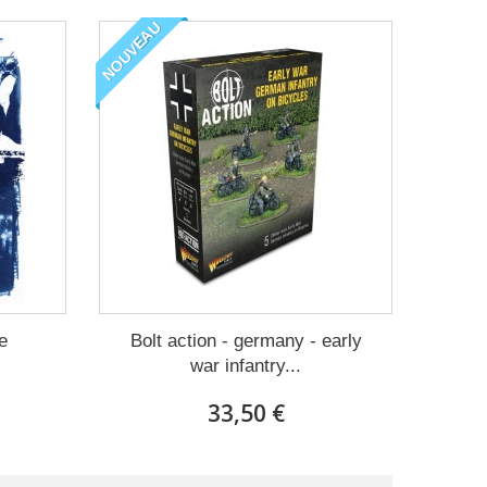
NOUVEAU
e
Bolt action - germany - early
war infantry...
33,50 €