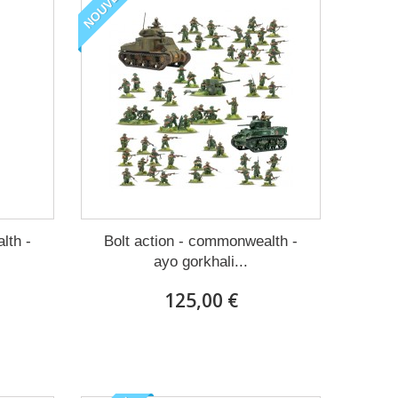
NOUVEAU
lth -
Bolt action - commonwealth -
ayo gorkhali...
125,00 €