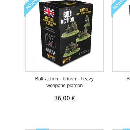
NOUVEAU
NOUVEAU
Bolt action - british - heavy
B
weapons platoon
36,00 €